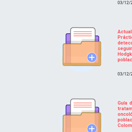
03/12/
Actua
Prác
dete
segu
Hodg
poblac
03/12/
Guía d
tratam
oncol
poblac
Colom