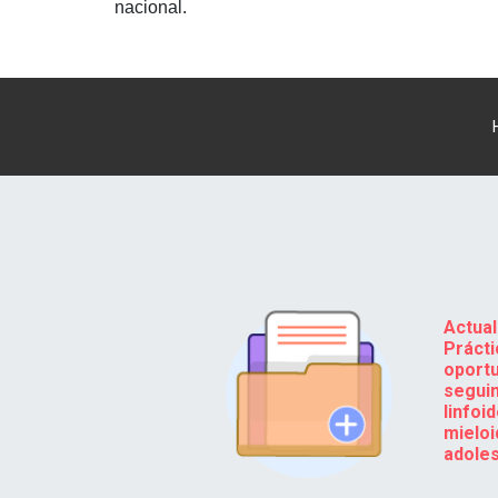
nacional.
Actua
Práct
opor
segu
linf
mieloi
adole